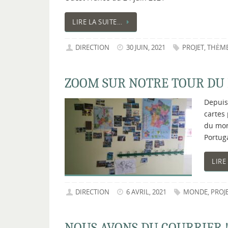
LIRE LA SUITE…
DIRECTION
30 JUIN, 2021
PROJET
,
THÈME
ZOOM SUR NOTRE TOUR DU
Depuis
cartes 
du mond
Portug
LIRE
DIRECTION
6 AVRIL, 2021
MONDE
,
PROJ
NOUS AVONS DU COURRIER 