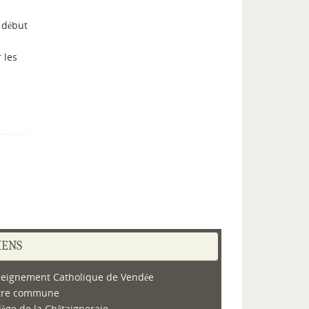
 début
 les
IENS
eignement Catholique de Vendée
tre commune
lège de la Châtaigneraie