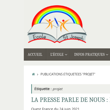
Passer
au
contenu
PASSER
ACCUEIL
L’ÉCOLE
INFOS PRATIQUES
AU
CONTENU
ACCUEIL
PUBLICATIONS ÉTIQUETÉES "PROJET"
Étiquette :
projet
LA PRESSE PARLE DE NOUS 
Ouest France du 24 juin 2021