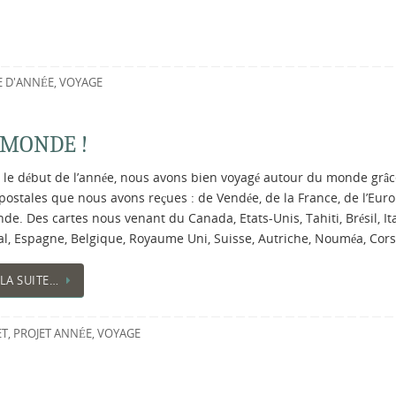
 D'ANNÉE
,
VOYAGE
 MONDE !
 le début de l’année, nous avons bien voyagé autour du monde grâ
postales que nous avons reçues : de Vendée, de la France, de l’Euro
e. Des cartes nous venant du Canada, Etats-Unis, Tahiti, Brésil, Ita
al, Espagne, Belgique, Royaume Uni, Suisse, Autriche, Nouméa, Cor
 LA SUITE…
ET
,
PROJET ANNÉE
,
VOYAGE
!