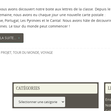
ous avons découvert notre boite aux lettres de la classe. Depuis le
semaine, nous avons eu chaque jour une nouvelle carte postale :
e, Portugal, Les Pyrénées et le Cantal. Nous avons hâte de découvrir
ines. Le tour du monde peut commencer !
 LA SUITE…
,
PROJET
,
TOUR DU MONDE
,
VOYAGE
CATÉGORIES
L
Catégories
Ens
No
Col