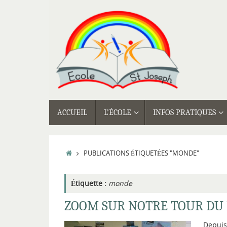
Passer
au
contenu
PASSER
ACCUEIL
L’ÉCOLE
INFOS PRATIQUES
AU
CONTENU
ACCUEIL
PUBLICATIONS ÉTIQUETÉES "MONDE"
Étiquette :
monde
ZOOM SUR NOTRE TOUR DU
Depuis