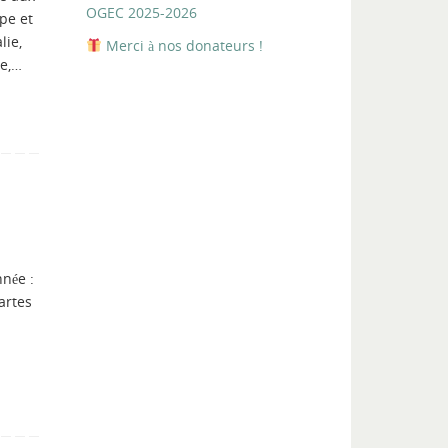
OGEC 2025-2026
pe et
lie,
Merci à nos donateurs !
se,…
nnée :
artes