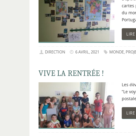
cartes 
du mond
Portug
LIRE
DIRECTION
6 AVRIL, 2021
MONDE
,
PROJ
VIVE LA RENTRÉE !
Les élè
“Le voy
postal
LIRE