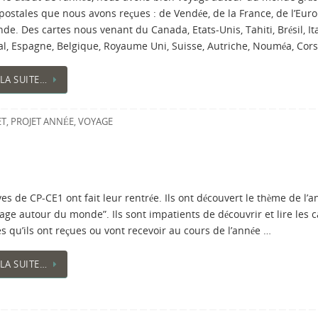
postales que nous avons reçues : de Vendée, de la France, de l’Euro
e. Des cartes nous venant du Canada, Etats-Unis, Tahiti, Brésil, Ita
al, Espagne, Belgique, Royaume Uni, Suisse, Autriche, Nouméa, Cor
 LA SUITE…
ET
,
PROJET ANNÉE
,
VOYAGE
ves de CP-CE1 ont fait leur rentrée. Ils ont découvert le thème de l’a
age autour du monde”. Ils sont impatients de découvrir et lire les c
es qu’ils ont reçues ou vont recevoir au cours de l’année …
 LA SUITE…