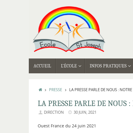
Passer
au
contenu
PASSER
ACCUEIL
L’ÉCOLE
INFOS PRATIQUES
AU
CONTENU
ACCUEIL
PRESSE
LA PRESSE PARLE DE NOUS : NOTRE
LA PRESSE PARLE DE NOUS 
DIRECTION
30 JUIN, 2021
Ouest France du 24 juin 2021