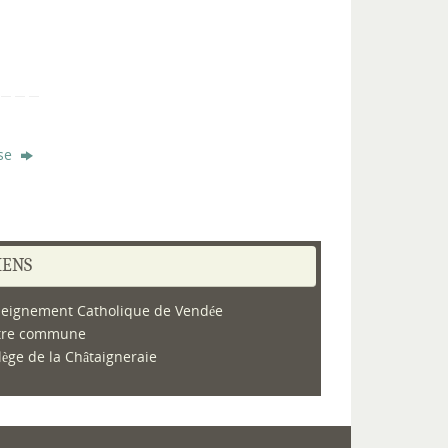
ise
IENS
eignement Catholique de Vendée
tre commune
lège de la Châtaigneraie