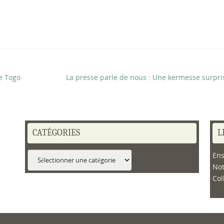
le Togo
La presse parle de nous : Une kermesse surpr
CATÉGORIES
L
Catégories
Ens
No
Col