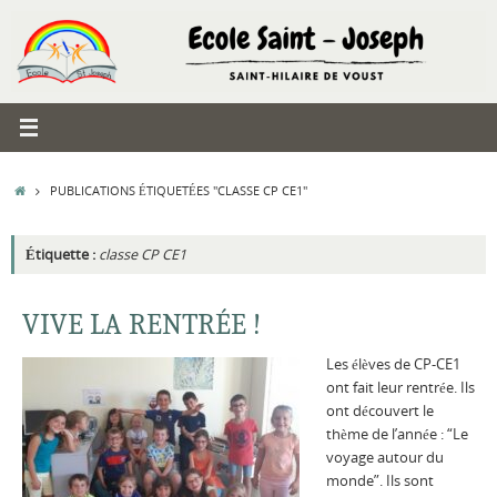
Passer
au
contenu
ACCUEIL
PUBLICATIONS ÉTIQUETÉES "CLASSE CP CE1"
Étiquette :
classe CP CE1
VIVE LA RENTRÉE !
Les élèves de CP-CE1
ont fait leur rentrée. Ils
ont découvert le
thème de l’année : “Le
voyage autour du
monde”. Ils sont