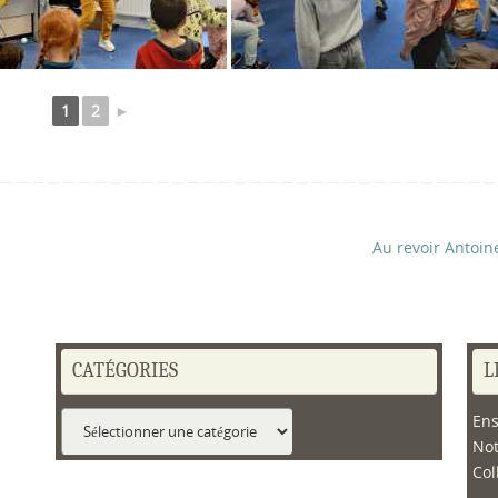
1
2
►
Au revoir Antoin
CATÉGORIES
L
Catégories
Ens
No
Col