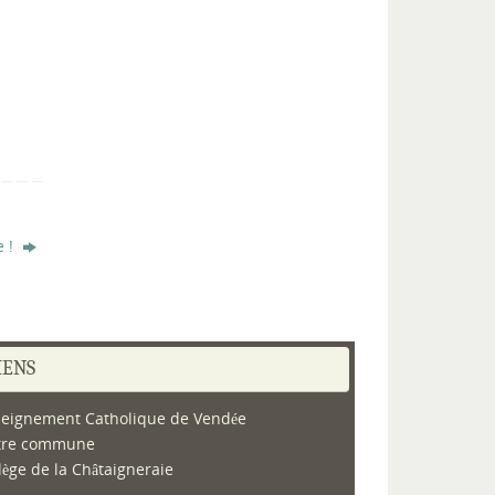
e !
IENS
eignement Catholique de Vendée
tre commune
lège de la Châtaigneraie