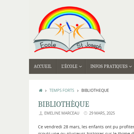
Passer
au
contenu
PASSER
ACCUEIL
L’ÉCOLE
INFOS PRATIQUES
AU
CONTENU
ACCUEIL
TEMPS FORTS
BIBLIOTHÈQUE
BIBLIOTHÈQUE
EMELINE MARCEAU
29 MARS, 2025
Ce vendredi 28 mars, les enfants ont pu profit
écouté une ou plusieurs histoires sur le thème d