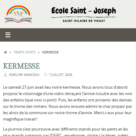
Passer
au
contenu
ACCUEIL
TEMPS FORTS
KERMESSE
KERMESSE
EMELINE MARCEAU
7 JUILLET, 2026
Le samedi 27 juin avait lieu notre kermesse. Nous avons tous d’abord
proposé le visionnage d’une vidéo retraçant l’année écoulée avec les voix
des enfants (que voici ci-joint). Puis, les enfants ont présenté des danses
sur le thème des métiers. Nous avons ensuite admiré le char préparé par
les aînés de la commune sur notre thème d’année. Merci à eux pour leur
magnifique travail !
La journée s’est poursuivie avec différents stands pour les petits et les
plus grands organisés par l’OGEC : enveloppes, pêche à la lignes, palets,