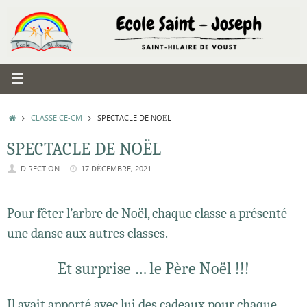
Passer
au
contenu
ACCUEIL
CLASSE CE-CM
SPECTACLE DE NOËL
SPECTACLE DE NOËL
DIRECTION
17 DÉCEMBRE, 2021
Pour fêter l’arbre de Noël, chaque classe a présenté
une danse aux autres classes.
Et surprise … le Père Noël !!!
Il avait apporté avec lui des cadeaux pour chaque