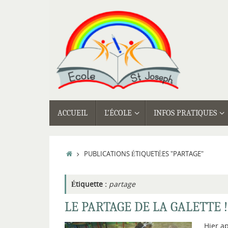
Passer
au
contenu
PASSER
ACCUEIL
L’ÉCOLE
INFOS PRATIQUES
AU
CONTENU
ACCUEIL
PUBLICATIONS ÉTIQUETÉES "PARTAGE"
Étiquette :
partage
LE PARTAGE DE LA GALETTE !
Hier ap