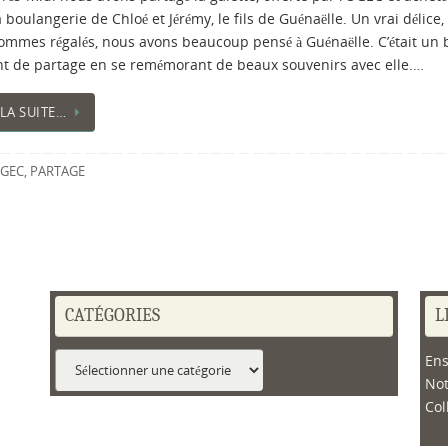
 boulangerie de Chloé et Jérémy, le fils de Guénaëlle. Un vrai délice
ommes régalés, nous avons beaucoup pensé à Guénaëlle. C’était un
 de partage en se remémorant de beaux souvenirs avec elle.…
 LA SUITE…
GEC
,
PARTAGE
CATÉGORIES
L
Catégories
Ens
No
Col