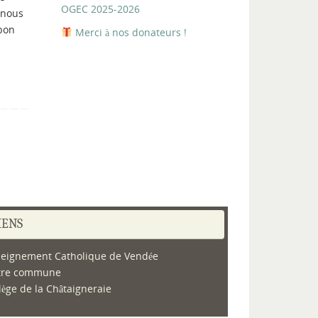
OGEC 2025-2026
, nous
 bon
Merci à nos donateurs !
IENS
eignement Catholique de Vendée
tre commune
lège de la Châtaigneraie