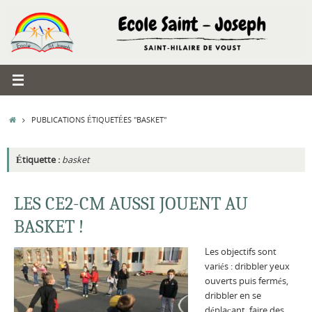
Passer
au
contenu
ACCUEIL
PUBLICATIONS ÉTIQUETÉES "BASKET"
Étiquette :
basket
LES CE2-CM AUSSI JOUENT AU
BASKET !
Les objectifs sont
variés : dribbler yeux
ouverts puis fermés,
dribbler en se
déplaçant, faire des