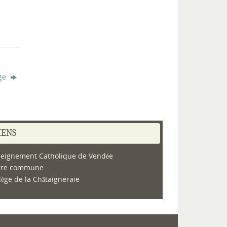
ège
IENS
eignement Catholique de Vendée
tre commune
lège de la Châtaigneraie