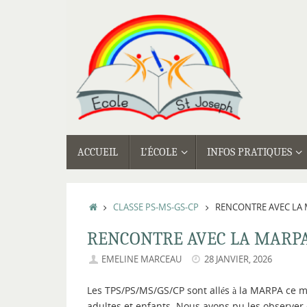
Passer
au
contenu
PASSER
ACCUEIL
L’ÉCOLE
INFOS PRATIQUES
AU
CONTENU
ACCUEIL
CLASSE PS-MS-GS-CP
RENCONTRE AVEC LA
RENCONTRE AVEC LA MARP
EMELINE MARCEAU
28 JANVIER, 2026
Les TPS/PS/MS/GS/CP sont allés à la MARPA ce m
adultes et enfants. Nous avons pu les observer