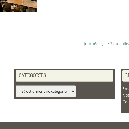
Journée cycle 3 au coll
CATÉGORIES
L
Catégories
Ens
No
Col