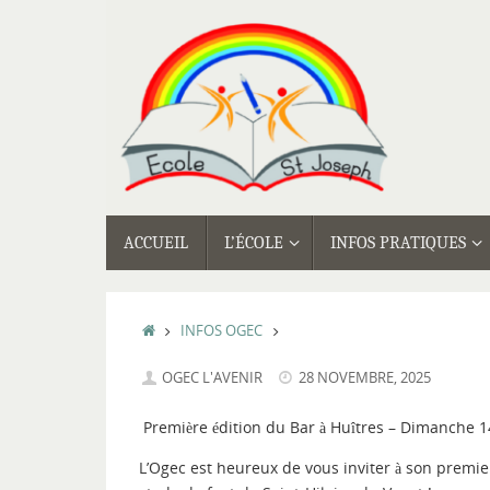
Passer
au
contenu
PASSER
ACCUEIL
L’ÉCOLE
INFOS PRATIQUES
AU
CONTENU
ACCUEIL
INFOS OGEC
OGEC L'AVENIR
28 NOVEMBRE, 2025
Première édition du Bar à Huîtres – Dimanche 
L’Ogec est heureux de vous inviter à son premie