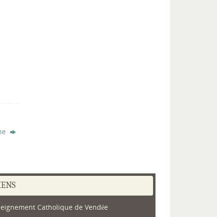
ine
IENS
eignement Catholique de Vendée