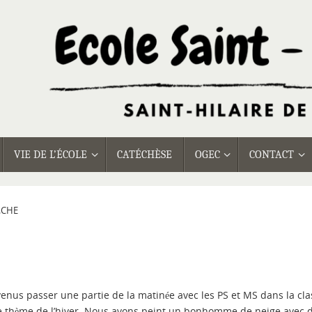
VIE DE L’ÉCOLE
CATÉCHÈSE
OGEC
CONTACT
ÈCHE
t venus passer une partie de la matinée avec les PS et MS dans la cla
 le thème de l’hiver. Nous avons peint un bonhomme de neige avec d