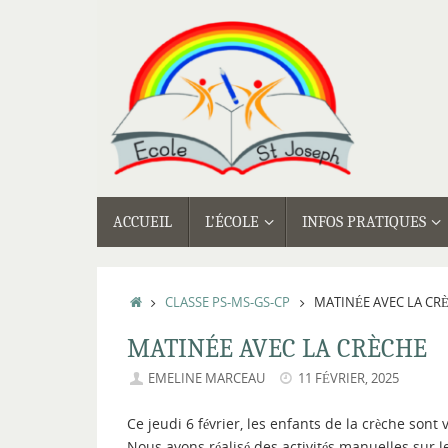
Passer
au
contenu
PASSER
ACCUEIL
L’ÉCOLE
INFOS PRATIQUES
AU
CONTENU
ACCUEIL
CLASSE PS-MS-GS-CP
MATINÉE AVEC LA CR
MATINÉE AVEC LA CRÈCHE
EMELINE MARCEAU
11 FÉVRIER, 2025
Ce jeudi 6 février, les enfants de la crèche son
Nous avons réalisé des activités manuelles sur