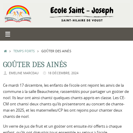
Passer
au
contenu
ACCUEIL
TEMPS FORTS
GOÛTER DES AINÉS
GOÛTER DES AINÉS
EMELINE MARCEAU
18 DÉCEMBRE, 2024
Ce mardi 17 décembre, les enfants de l’école ont rejoint les ainés de la
commune à la salle Beauchesne, rassemblés pour partager un goûter de
noël. Ils leur ont ainsi chanté quelques chants appris en classe. Les CE-
CM ont chanté deux chants qu’ils présenteront au concert de chante-
mai en 2025, et les maternelles/CP les ont rejoins pour chanter deux
chants de noël.
Un verre de jus de fruit et un goûter ont ensuite été offerts à chaque
enfant, qu’ils ont dégustés tous ensemble au retour à l’école.