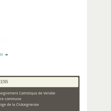
 CM
IENS
eignement Catholique de Vendée
tre commune
lège de la Châtaigneraie