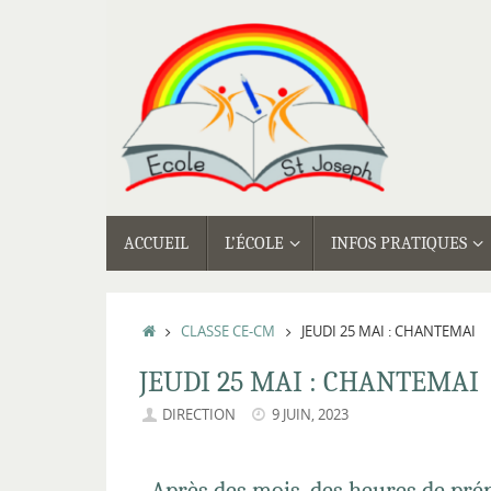
Passer
au
contenu
PASSER
ACCUEIL
L’ÉCOLE
INFOS PRATIQUES
AU
CONTENU
ACCUEIL
CLASSE CE-CM
JEUDI 25 MAI : CHANTEMAI
JEUDI 25 MAI : CHANTEMAI
DIRECTION
9 JUIN, 2023
Après des mois, des heures de prép