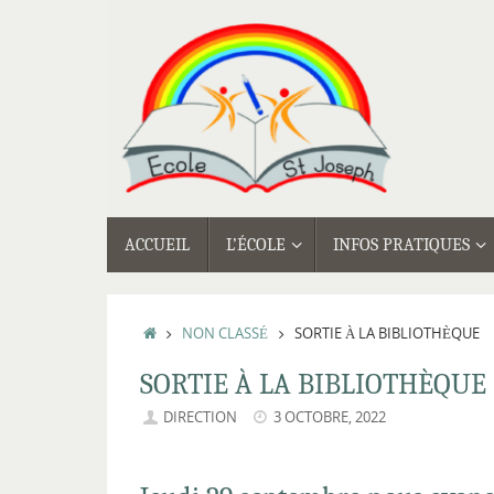
Passer
au
contenu
PASSER
ACCUEIL
L’ÉCOLE
INFOS PRATIQUES
AU
CONTENU
ACCUEIL
NON CLASSÉ
SORTIE À LA BIBLIOTHÈQUE
SORTIE À LA BIBLIOTHÈQUE
DIRECTION
3 OCTOBRE, 2022