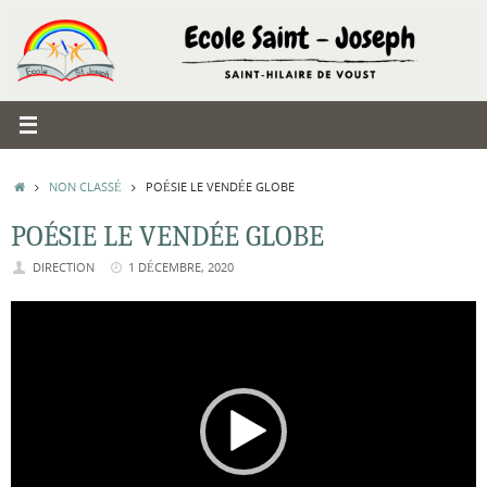
Passer
au
contenu
ACCUEIL
NON CLASSÉ
POÉSIE LE VENDÉE GLOBE
POÉSIE LE VENDÉE GLOBE
DIRECTION
1 DÉCEMBRE, 2020
Lecteur
vidéo