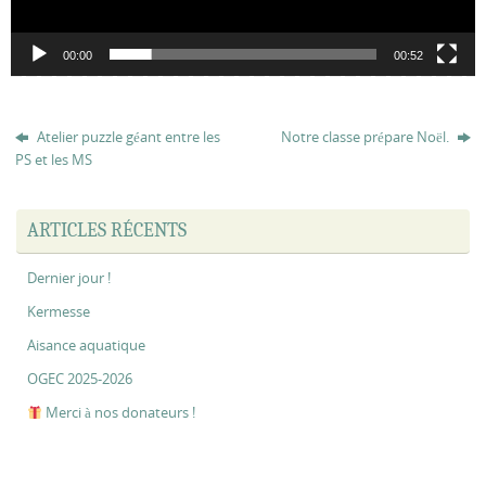
00:00
00:52
Atelier puzzle géant entre les
Notre classe prépare Noël.
PS et les MS
ARTICLES RÉCENTS
Dernier jour !
Kermesse
Aisance aquatique
OGEC 2025-2026
Merci à nos donateurs !