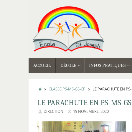
Passer
au
contenu
PASSER
ACCUEIL
L’ÉCOLE
INFOS PRATIQUES
AU
CONTENU
ACCUEIL
CLASSE PS-MS-GS-CP
LE PARACHUTE EN PS
LE PARACHUTE EN PS-MS-GS
DIRECTION
19 NOVEMBRE, 2020