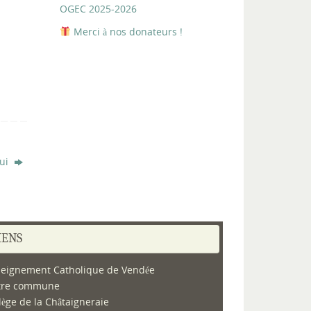
OGEC 2025-2026
Merci à nos donateurs !
hui
IENS
eignement Catholique de Vendée
tre commune
lège de la Châtaigneraie