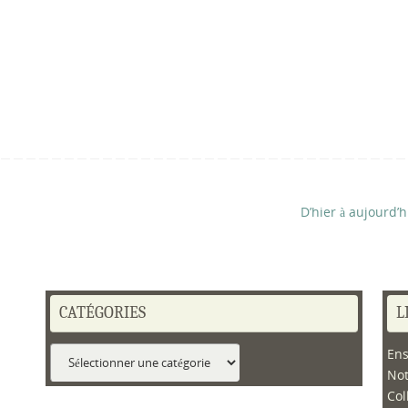
D’hier à aujourd’
CATÉGORIES
L
Catégories
Ens
No
Col