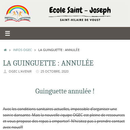
Passer
au
contenu
ACCUEIL
INFOS OGEC
LA GUINGUETTE : ANNULÉE
LA GUINGUETTE : ANNULÉE
OGEC L'AVENIR
25 OCTOBRE, 2020
Guinguette annulée !
Avec les conditions sanitaires actuelles, impossible d’organiser une
soirée dansante. Mais la nouvelle équipe OGEC est pleine de ressources
et vous propose des repas à emporter! N’hésitez pas à prendre contact
avec nous!!!