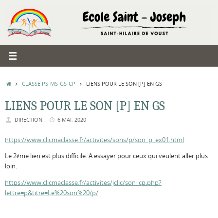
Passer
au
contenu
ACCUEIL
CLASSE PS-MS-GS-CP
LIENS POUR LE SON [P] EN GS
LIENS POUR LE SON [P] EN GS
DIRECTION
6 MAI, 2020
https://www.clicmaclasse.fr/activites/sons/p/son_p_ex01.html
Le 2ème lien est plus difficile. A essayer pour ceux qui veulent aller plus
loin.
https://www.clicmaclasse.fr/activites/jclic/son_cp.php?
lettre=p&titre=Le%20son%20/p/