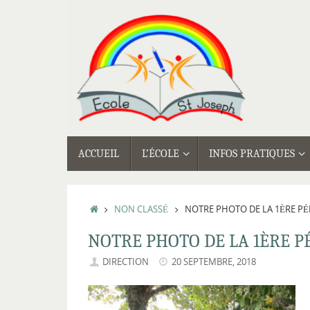
Passer
au
contenu
PASSER
ACCUEIL
L’ÉCOLE
INFOS PRATIQUES
AU
CONTENU
ACCUEIL
NON CLASSÉ
NOTRE PHOTO DE LA 1ÈRE PÉ
NOTRE PHOTO DE LA 1ÈRE P
DIRECTION
20 SEPTEMBRE, 2018