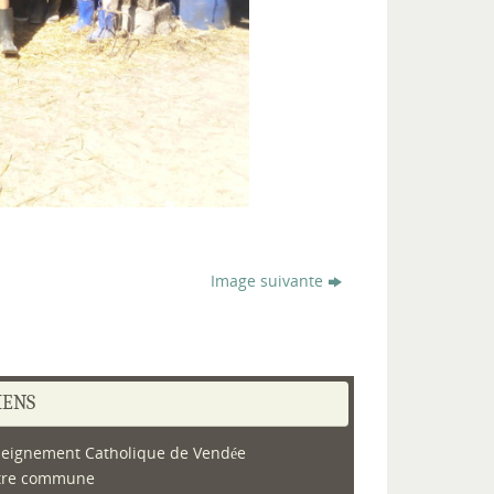
Image suivante
IENS
eignement Catholique de Vendée
tre commune