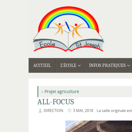
Passer
au
contenu
PASSER
ACCUEIL
L’ÉCOLE
INFOS PRATIQUES
AU
CONTENU
«
Projet agriculture
ALL-FOCUS
DIRECTION
3 MAI, 2018
La taille originale es