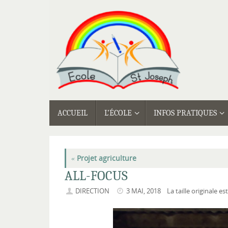
Passer
au
contenu
PASSER
ACCUEIL
L’ÉCOLE
INFOS PRATIQUES
AU
CONTENU
«
Projet agriculture
ALL-FOCUS
DIRECTION
3 MAI, 2018
La taille originale es