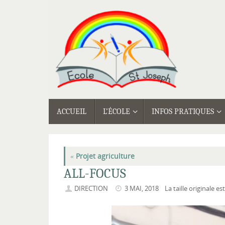
Passer
au
contenu
PASSER
ACCUEIL
L’ÉCOLE
INFOS PRATIQUES
AU
CONTENU
«
Projet agriculture
ALL-FOCUS
DIRECTION
3 MAI, 2018
La taille originale es