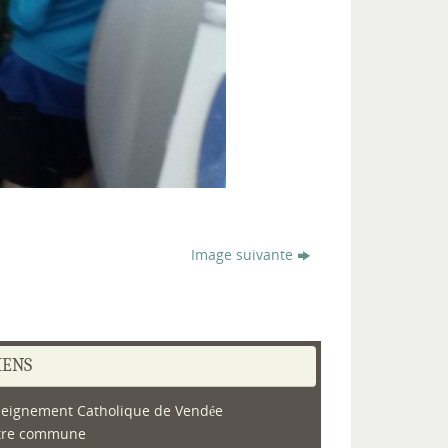
Image suivante
IENS
eignement Catholique de Vendée
tre commune