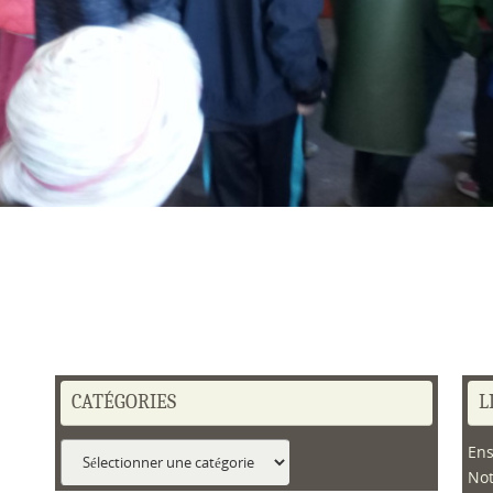
CATÉGORIES
L
Catégories
Ens
No